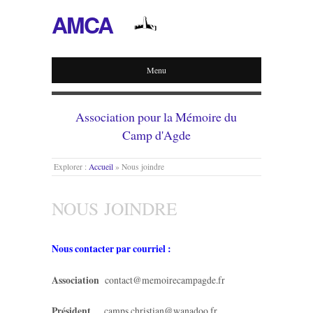
AMCA
Menu
Association pour la Mémoire du
Camp d'Agde
Explorer :
Accueil
»
Nous joindre
NOUS JOINDRE
Nous contacter par courriel :
Association
contact@memoirecampagde.fr
Président
camps.christian@wanadoo.fr