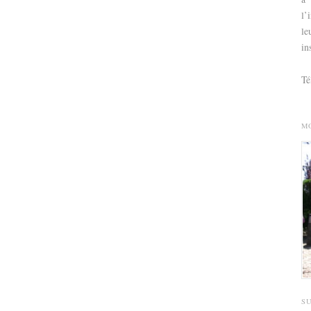
l’
le
in
Té
M
S