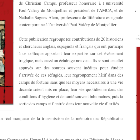
de Christian Camps, professeur honoraire à l’université
Paul-Valéry de Montpellier et président de l’AMCA, et de
Nathalie Sagnes-Alem, professeure de littérature espagnole
contemporaine à l’université Paul-Valéry de Montpellier.
»
Cette publication regroupe les contributions de 26 historiens
EN
et chercheurs anglais, espagnols et français qui ont participé
à ce colloque apportant leur expertise sur cet évènement
tragique, mais aussi un éclairage nouveau. Ils se sont en effet
appuyés sur des sources souvent inédites pour étudier
l’arrivée de ces réfugiés, leur regroupement hâtif dans des
camps de fortune sans que les moyens nécessaires à une vie
décente soient mis en place, leur vie quotidienne dans des
conditions d’hygiène et de santé souvent inhumaines, puis la
sortie des camps et l’entrée dans leur nouvelle vie d’exilés.
 un réel marqueur de la transmission de la mémoire des Républicains
entre Commercial Hyper U d’Agde et sur le site des Editions du Mont :