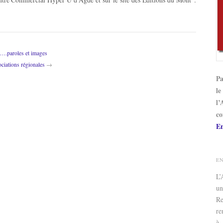
 ….paroles et images
ciations régionales
→
Pa
le
l’
co
En
E
L
un
Re
re
à 