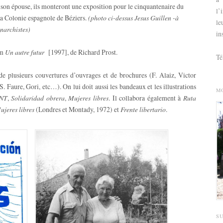
c son épouse, ils monteront une exposition pour le cinquantenaire du
l’
 la Colonie espagnole de Béziers.
(photo ci-dessus Jesus Guillen -à
le
narchistes)
in
lm
Un autre futur
[1997], de Richard Prost.
Té
n de plusieurs couvertures d’ouvrages et de brochures (F. Alaiz, Victor
 S. Faure, Gori, etc…). On lui doit aussi les bandeaux et les illustrations
M
NT
,
Solidaridad obrera
,
Mujeres libres
. Il collabora également à
Ruta
ujeres libres
(Londres et Montady, 1972) et
Frente libertario
.
S