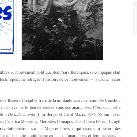
 libres », mouvement politique dont Sara Berenguer, sa compagne était
lectif éponyme retraçant l’histoire de ce mouvement – à droite : Jesus
 de Béziers. Il était le frère de la militante anarcho-féministe Conchita
tait devenue le lieu de rendez-vous des anarchistes. C’est dans cette
 film
De toda
la vida
(Lisa Berger et Carol Mazer, 1986, 55 mn), avec
les, Federica Montseny, Mercedes Comaposada et Conxa Pérez. Il s’agit
évolutionnaire, sur « Mujeres libres » qui raconte, à travers des
ivile et leur lutte quotidienne en tant qu’anarchistes et femmes, dans la