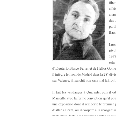
libe
adhè
anar
des 
part
Barc
Lors
révo
1937
sei
d’Eleuterio Blasco Ferrer et de Helios Gomez
e
il intègre le front de Madrid dans la 28
divis
par Valence, il franchit non sans mal la fron
Il fait les vendanges à Quarante, puis il e
Marseille avec la ferme conviction qu’il pou
une exposition dont il remporte le premier 
d’aller à Bram, où il coopère à la réorganis
prête main-forte à la résistance contre l’occu