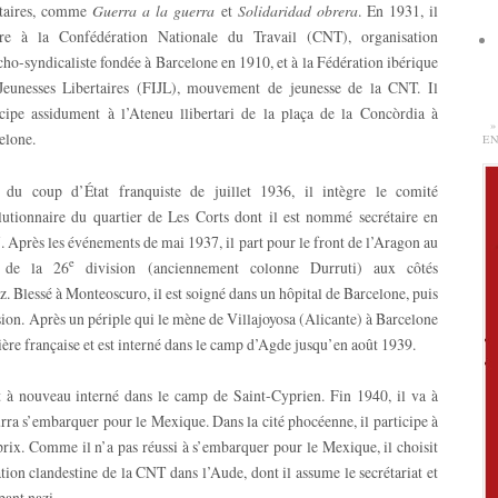
rtaires, comme
Guerra a la guerra
et
Solidaridad obrera
. En 1931, il
re à la Confédération Nationale du Travail (CNT), organisation
cho-syndicaliste fondée à Barcelone en 1910, et à la Fédération ibérique
Jeunesses Libertaires (FIJL), mouvement de jeunesse de la CNT. Il
icipe assidument à l’Ateneu llibertari de la plaça de la Concòrdia à
»
elone.
EN
 du coup d’État franquiste de juillet 1936, il intègre le comité
lutionnaire du quartier de Les Corts dont il est nommé secrétaire en
. Après les événements de mai 1937, il part pour le front de l’Aragon au
e
n de la 26
division (anciennement colonne Durruti) aux côtés
. Blessé à Monteoscuro, il est soigné dans un hôpital de Barcelone, puis
ion. Après un périple qui le mène de Villajoyosa (Alicante) à Barcelone
tière française et est interné dans le camp d’Agde jusqu’en août 1939.
st à nouveau interné dans le camp de Saint-Cyprien. Fin 1940, il va à
rra s’embarquer pour le Mexique. Dans la cité phocéenne, il participe à
prix. Comme il n’a pas réussi à s’embarquer pour le Mexique, il choisit
ation clandestine de la CNT dans l’Aude, dont il assume le secrétariat et
pant nazi.