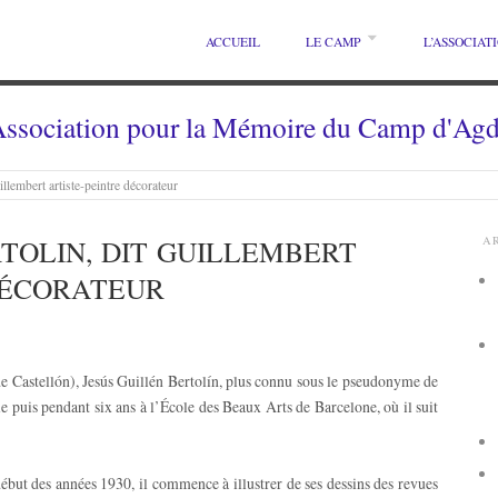
ACCUEIL
LE CAMP
L’ASSOCIAT
ssociation pour la Mémoire du Camp d'Ag
illembert artiste-peintre décorateur
RTOLIN, DIT GUILLEMBERT
A
DÉCORATEUR
 Castellón), Jesús Guillén Bertolín, plus connu sous le pseudonyme de
le puis pendant six ans à l’École des Beaux Arts de Barcelone, où il suit
ébut des années 1930, il commence à illustrer de ses dessins des revues