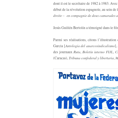
dont il est le secrétaire de 1982 à 1983. Ave
début de la révolution espagnole, au sein de
droite – en compagnie de deux camarades a
Jesús Guillén Bertolín a témoigné dans le fi
Parmi ses réalisations, citons l’illustratio
Garcia [
Antología del anarcosindicalismo
],
des journaux
Ruta
,
Boletín interno FIJL
,
C
(Caracas),
Tribuna confederal y libertaria
,
M