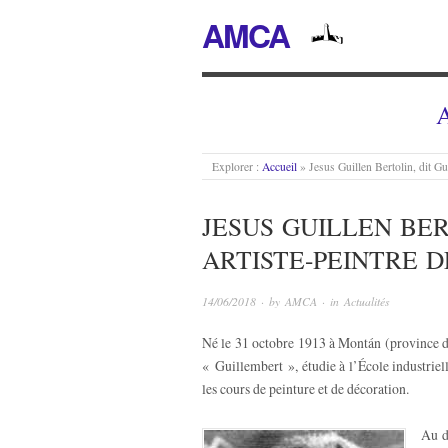
AMCA
A
Explorer :
Accueil
»
Jesus Guillen Bertolin, dit Gu
JESUS GUILLEN BE
ARTISTE-PEINTRE 
14/06/2018
· by
AMCA
· in
Actualités
Né le 31 octobre 1913 à Montán (province de
« Guillembert », étudie à l’École industriel
les cours de peinture et de décoration.
Au d