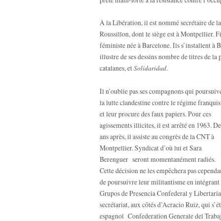
À la Libération, il est nommé secrétaire de
Roussillon, dont le siège est à Montpellier. F
féministe née à Barcelone. Ils s’installent à
illustre de ses dessins nombre de titres de la p
catalanes, et
Solidaridad
.
Il n’oublie pas ses compagnons qui poursuiv
la lutte clandestine contre le régime franquis
et leur procure des faux papiers. Pour ces
agissements illicites, il est arrêté en 1963. D
ans après, il assiste au congrès de la CNT à
Montpellier. Syndicat d’où lui et Sara
Berenguer seront momentanément radiés.
Cette décision ne les empêchera pas cependa
de poursuivre leur militantisme en intégrant 
Grupos de Presencia Confederal y Libertaria,
secrétariat, aux côtés d’Acracio Ruiz, qui s’ét
espagnol Confederation Generale del Trabajo 