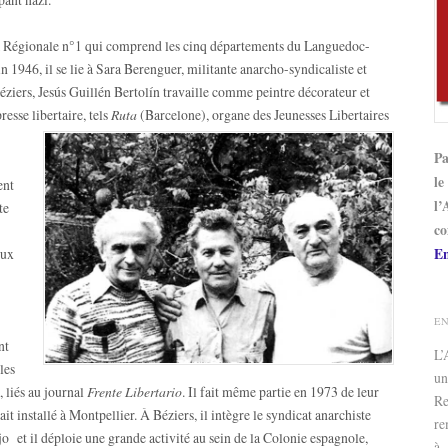
 la Régionale n°1 qui comprend les cinq départements du Languedoc-
in 1946, il se lie à Sara Berenguer, militante anarcho-syndicaliste et
 Béziers, Jesús Guillén Bertolín travaille comme peintre décorateur et
resse libertaire, tels
Ruta
(Barcelone), organe des Jeunesses Libertaires
Pa
le
ent
l’
te
co
eux
En
E
nt
L
les
un
 liés au journal
Frente Libertario
. Il fait même partie en 1973 de leur
Re
ait installé à Montpellier. À Béziers, il intègre le syndicat anarchiste
re
et il déploie une grande activité au sein de la Colonie espagnole,
à 