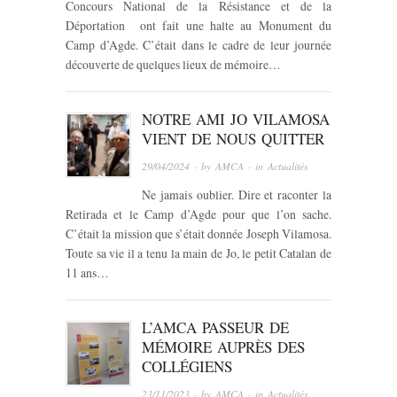
Concours National de la Résistance et de la
Déportation ont fait une halte au Monument du
Camp d’Agde. C’était dans le cadre de leur journée
découverte de quelques lieux de mémoire…
NOTRE AMI JO VILAMOSA
VIENT DE NOUS QUITTER
29/04/2024
· by
AMCA
· in
Actualités
Ne jamais oublier. Dire et raconter la
Retirada et le Camp d’Agde pour que l’on sache.
C’était la mission que s’était donnée Joseph Vilamosa.
Toute sa vie il a tenu la main de Jo, le petit Catalan de
11 ans…
L’AMCA PASSEUR DE
MÉMOIRE AUPRÈS DES
COLLÉGIENS
23/11/2023
· by
AMCA
· in
Actualités