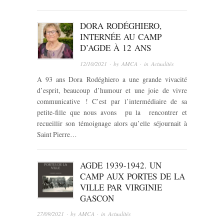
DORA RODÉGHIERO,
INTERNÉE AU CAMP
D’AGDE À 12 ANS
12/10/2021
· by
AMCA
· in
Actualités
A 93 ans Dora Rodéghiero a une grande vivacité
d’esprit, beaucoup d’humour et une joie de vivre
communicative ! C’est par l’intermédiaire de sa
petite-fille que nous avons pu la rencontrer et
recueillir son témoignage alors qu’elle séjournait à
Saint Pierre…
AGDE 1939-1942. UN
CAMP AUX PORTES DE LA
VILLE PAR VIRGINIE
GASCON
27/09/2021
· by
AMCA
· in
Actualités