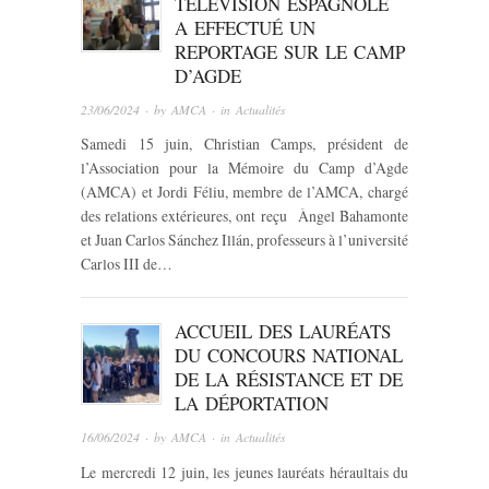
TÉLÉVISION ESPAGNOLE
A EFFECTUÉ UN
REPORTAGE SUR LE CAMP
D’AGDE
23/06/2024
· by
AMCA
· in
Actualités
Samedi 15 juin, Christian Camps, président de
l’Association pour la Mémoire du Camp d’Agde
(AMCA) et Jordi Féliu, membre de l’AMCA, chargé
des relations extérieures, ont reçu Àngel Bahamonte
et Juan Carlos Sánchez Illán, professeurs à l’université
Carlos III de…
ACCUEIL DES LAURÉATS
DU CONCOURS NATIONAL
DE LA RÉSISTANCE ET DE
LA DÉPORTATION
16/06/2024
· by
AMCA
· in
Actualités
Le mercredi 12 juin, les jeunes lauréats héraultais du