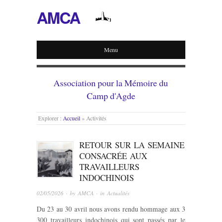
AMCA
Menu
Association pour la Mémoire du
Camp d'Agde
Explorer :
Accueil
»
Activités
RETOUR SUR LA SEMAINE
CONSACRÉE AUX
TRAVAILLEURS
INDOCHINOIS
02/05/2026
· by
AMCA
· in
Actualités
Du 23 au 30 avril nous avons rendu hommage aux 3
300 travailleurs indochinois qui sont passés par le