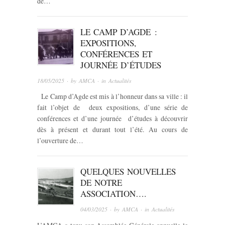
de…
LE CAMP D’AGDE :
EXPOSITIONS,
CONFÉRENCES ET
JOURNÉE D’ÉTUDES
18/05/2025
· by
AMCA
· in
Actualités
Le Camp d’Agde est mis à l’honneur dans sa ville : il
fait l’objet de deux expositions, d’une série de
conférences et d’une journée d’études à découvrir
dès à présent et durant tout l’été. Au cours de
l’ouverture de…
QUELQUES NOUVELLES
DE NOTRE
ASSOCIATION….
04/03/2025
· by
AMCA
· in
Actualités