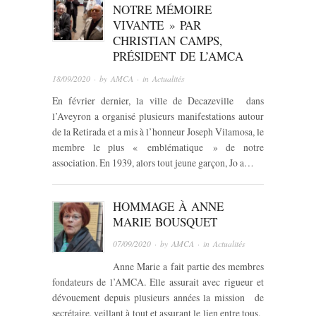
NOTRE MÉMOIRE
VIVANTE » PAR
CHRISTIAN CAMPS,
PRÉSIDENT DE L’AMCA
18/09/2020
· by
AMCA
· in
Actualités
En février dernier, la ville de Decazeville dans
l’Aveyron a organisé plusieurs manifestations autour
de la Retirada et a mis à l’honneur Joseph Vilamosa, le
membre le plus « emblématique » de notre
association. En 1939, alors tout jeune garçon, Jo a…
HOMMAGE À ANNE
MARIE BOUSQUET
07/09/2020
· by
AMCA
· in
Actualités
Anne Marie a fait partie des membres
fondateurs de l’AMCA. Elle assurait avec rigueur et
dévouement depuis plusieurs années la mission de
secrétaire, veillant à tout et assurant le lien entre tous.