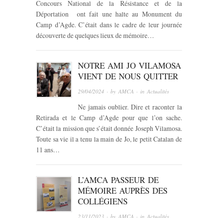
Concours National de la Résistance et de la
Déportation ont fait une halte au Monument du
Camp d’Agde. C’était dans le cadre de leur journée
découverte de quelques lieux de mémoire…
NOTRE AMI JO VILAMOSA
VIENT DE NOUS QUITTER
29/04/2024
· by
AMCA
· in
Actualités
Ne jamais oublier. Dire et raconter la
Retirada et le Camp d’Agde pour que l’on sache.
C’était la mission que s’était donnée Joseph Vilamosa.
Toute sa vie il a tenu la main de Jo, le petit Catalan de
11 ans…
L’AMCA PASSEUR DE
MÉMOIRE AUPRÈS DES
COLLÉGIENS
23/11/2023
· by
AMCA
· in
Actualités