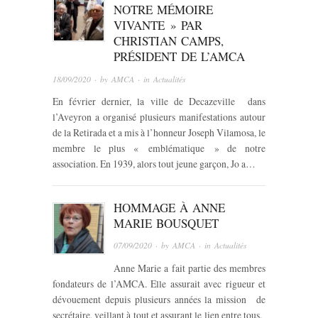
NOTRE MÉMOIRE
VIVANTE » PAR
CHRISTIAN CAMPS,
PRÉSIDENT DE L’AMCA
18/09/2020
· by
AMCA
· in
Actualités
En février dernier, la ville de Decazeville dans
l’Aveyron a organisé plusieurs manifestations autour
de la Retirada et a mis à l’honneur Joseph Vilamosa, le
membre le plus « emblématique » de notre
association. En 1939, alors tout jeune garçon, Jo a…
HOMMAGE À ANNE
MARIE BOUSQUET
07/09/2020
· by
AMCA
· in
Actualités
Anne Marie a fait partie des membres
fondateurs de l’AMCA. Elle assurait avec rigueur et
dévouement depuis plusieurs années la mission de
secrétaire, veillant à tout et assurant le lien entre tous.