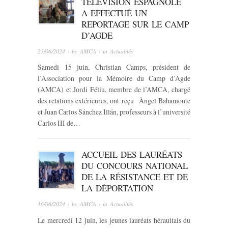
TÉLÉVISION ESPAGNOLE
A EFFECTUÉ UN
REPORTAGE SUR LE CAMP
D’AGDE
23/06/2024
· by
AMCA
· in
Actualités
Samedi 15 juin, Christian Camps, président de
l’Association pour la Mémoire du Camp d’Agde
(AMCA) et Jordi Féliu, membre de l’AMCA, chargé
des relations extérieures, ont reçu Àngel Bahamonte
et Juan Carlos Sánchez Illán, professeurs à l’université
Carlos III de…
ACCUEIL DES LAURÉATS
DU CONCOURS NATIONAL
DE LA RÉSISTANCE ET DE
LA DÉPORTATION
16/06/2024
· by
AMCA
· in
Actualités
Le mercredi 12 juin, les jeunes lauréats héraultais du