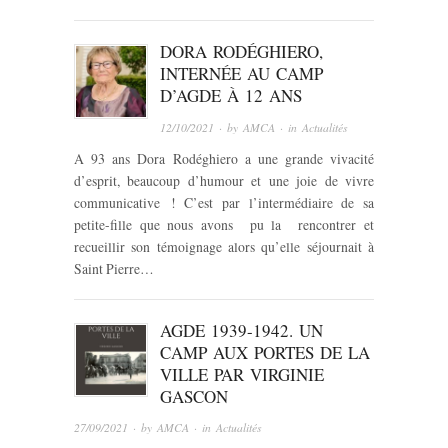
DORA RODÉGHIERO,
INTERNÉE AU CAMP
D’AGDE À 12 ANS
12/10/2021
· by
AMCA
· in
Actualités
A 93 ans Dora Rodéghiero a une grande vivacité
d’esprit, beaucoup d’humour et une joie de vivre
communicative ! C’est par l’intermédiaire de sa
petite-fille que nous avons pu la rencontrer et
recueillir son témoignage alors qu’elle séjournait à
Saint Pierre…
AGDE 1939-1942. UN
CAMP AUX PORTES DE LA
VILLE PAR VIRGINIE
GASCON
27/09/2021
· by
AMCA
· in
Actualités