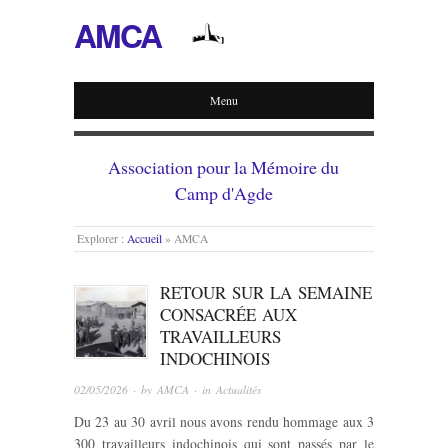
AMCA
Menu
Association pour la Mémoire du
Camp d'Agde
Explorer :
Accueil
»
AMCA
RETOUR SUR LA SEMAINE
CONSACRÉE AUX
TRAVAILLEURS
INDOCHINOIS
02/05/2026
· by
AMCA
· in
Actualités
Du 23 au 30 avril nous avons rendu hommage aux 3
300 travailleurs indochinois qui sont passés par le