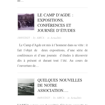
de…
LE CAMP D’AGDE :
EXPOSITIONS,
CONFÉRENCES ET
JOURNÉE D’ÉTUDES
18/05/2025
· by
AMCA
· in
Actualités
Le Camp d’Agde est mis à l’honneur dans sa ville : il
fait l’objet de deux expositions, d’une série de
conférences et d’une journée d’études à découvrir
dès à présent et durant tout l’été. Au cours de
l’ouverture de…
QUELQUES NOUVELLES
DE NOTRE
ASSOCIATION….
04/03/2025
· by
AMCA
· in
Actualités